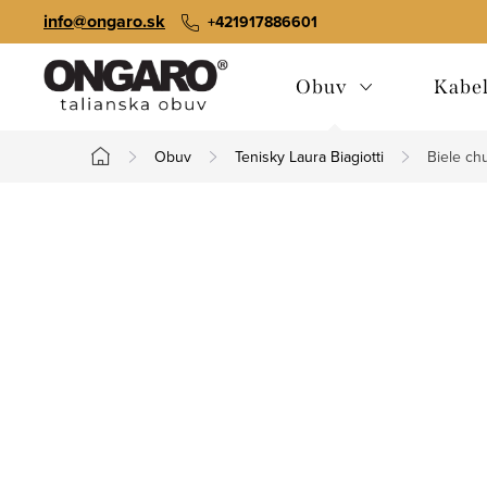
Prejsť
info@ongaro.sk
+421917886601
na
obsah
Obuv
Kabe
Obuv
Tenisky Laura Biagiotti
Biele chu
Domov