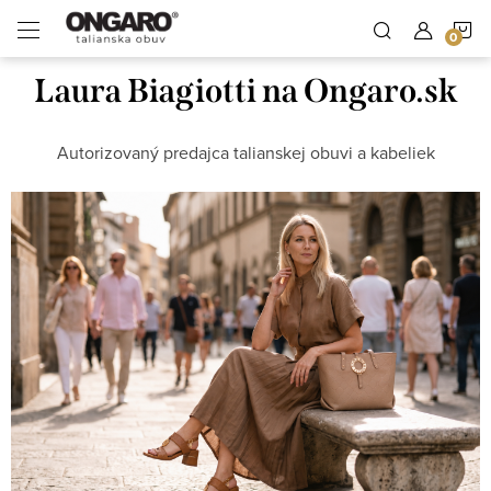
Prejsť
Domov
N
na
Lívia - AI asistentka Ongaro
obsah
Laura Biagiotti na Ongaro.sk
K
Autorizovaný predajca talianskej obuvi a kabeliek