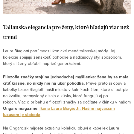
Talianska elegancia pre ženy, ktoré hľadajú viac než
trend
Laura Biagiotti
patrí medzi ikonické mená talianskej módy. Jej
kolekcie spájajú ženskosť, pohodlie a nadčasový štýl spôsobom,
ktorý si ženy obľúbili naprieč generáciami.
Filozofia značky stojí na jednoduchej myšlienke: žena by sa mala
cítiť krásne, no nikdy nie na úkor pohodlia.
Práve preto si obuv a
kabelky Laura Biagiotti našli miesto v šatníkoch žien, ktoré si potrpia
na kvalitu, premyslený dizajn a kúsky, ktoré fungujú aj po
rokoch. Viac o príbehu a filozofii značky sa dočítate v článku v našom
Ongaro magazíne
:
Ikona Laura Biagiotti: Naším najväčším
luxusom je sloboda
.
Na Ongaro.sk nájdete aktuálnu kolekciu obuvi a kabeliek Laura