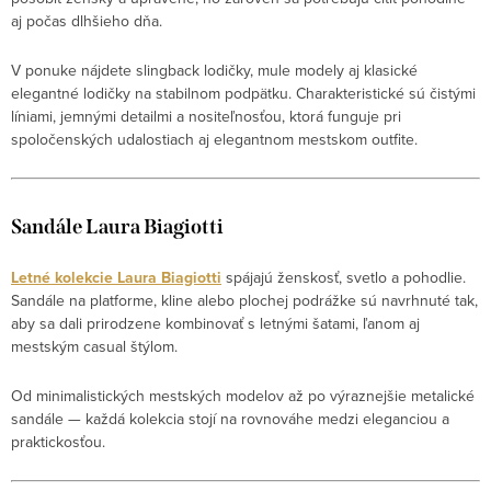
aj počas dlhšieho dňa.
V ponuke nájdete slingback lodičky, mule modely aj klasické
elegantné lodičky na stabilnom podpätku. Charakteristické sú čistými
líniami, jemnými detailmi a nositeľnosťou, ktorá funguje pri
spoločenských udalostiach aj elegantnom mestskom outfite.
Sandále Laura Biagiotti
Letné kolekcie Laura Biagiotti
spájajú ženskosť, svetlo a pohodlie.
Sandále na platforme, kline alebo plochej podrážke sú navrhnuté tak,
aby sa dali prirodzene kombinovať s letnými šatami, ľanom aj
mestským casual štýlom.
Od minimalistických mestských modelov až po výraznejšie metalické
sandále — každá kolekcia stojí na rovnováhe medzi eleganciou a
praktickosťou.