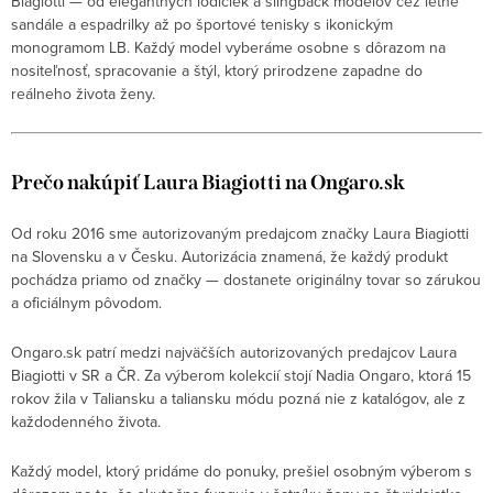
Biagiotti — od elegantných lodičiek a slingback modelov cez letné
sandále a espadrilky až po športové tenisky s ikonickým
monogramom LB. Každý model vyberáme osobne s dôrazom na
nositeľnosť, spracovanie a štýl, ktorý prirodzene zapadne do
reálneho života ženy.
Prečo nakúpiť Laura Biagiotti na Ongaro.sk
Od roku 2016 sme autorizovaným predajcom značky Laura Biagiotti
na Slovensku a v Česku. Autorizácia znamená, že každý produkt
pochádza priamo od značky — dostanete originálny tovar so zárukou
a oficiálnym pôvodom.
Ongaro.sk patrí medzi najväčších autorizovaných predajcov Laura
Biagiotti v SR a ČR. Za výberom kolekcií stojí Nadia Ongaro, ktorá 15
rokov žila v Taliansku a taliansku módu pozná nie z katalógov, ale z
každodenného života.
Každý model, ktorý pridáme do ponuky, prešiel osobným výberom s