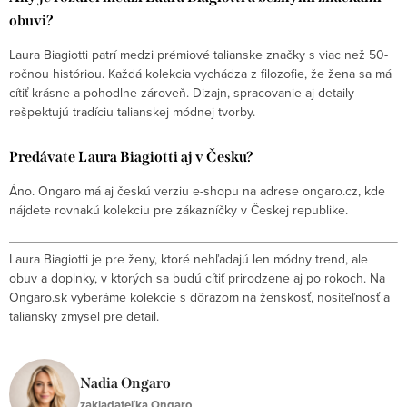
obuvi?
Laura Biagiotti patrí medzi prémiové talianske značky s viac než 50-
ročnou históriou. Každá kolekcia vychádza z filozofie, že žena sa má
cítiť krásne a pohodlne zároveň. Dizajn, spracovanie aj detaily
rešpektujú tradíciu talianskej módnej tvorby.
Predávate Laura Biagiotti aj v Česku?
Áno. Ongaro má aj českú verziu e-shopu na adrese ongaro.cz, kde
nájdete rovnakú kolekciu pre zákazníčky v Českej republike.
Laura Biagiotti je pre ženy, ktoré nehľadajú len módny trend, ale
obuv a doplnky, v ktorých sa budú cítiť prirodzene aj po rokoch. Na
Ongaro.sk vyberáme kolekcie s dôrazom na ženskosť, nositeľnosť a
taliansky zmysel pre detail.
Nadia Ongaro
zakladateľka Ongaro