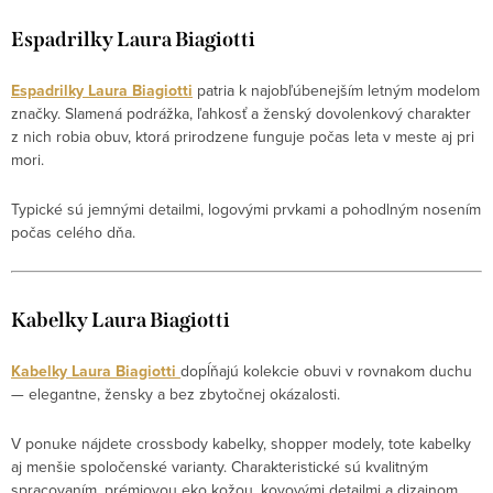
Espadrilky Laura Biagiotti
Espadrilky Laura Biagiotti
patria k najobľúbenejším letným modelom
značky. Slamená podrážka, ľahkosť a ženský dovolenkový charakter
z nich robia obuv, ktorá prirodzene funguje počas leta v meste aj pri
mori.
Typické sú jemnými detailmi, logovými prvkami a pohodlným nosením
počas celého dňa.
Kabelky Laura Biagiotti
Kabelky Laura Biagiotti
dopĺňajú kolekcie obuvi v rovnakom duchu
— elegantne, žensky a bez zbytočnej okázalosti.
V ponuke nájdete crossbody kabelky, shopper modely, tote kabelky
aj menšie spoločenské varianty. Charakteristické sú kvalitným
spracovaním, prémiovou eko kožou, kovovými detailmi a dizajnom,