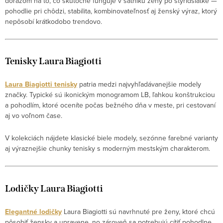
dôrazom na to, čo skutočne funguje v šatníku ženy po štyridsiatke —
pohodlie pri chôdzi, stabilita, kombinovateľnosť aj ženský výraz, ktorý
nepôsobí krátkodobo trendovo.
Tenisky Laura Biagiotti
Laura Biagiotti
tenisky
patria medzi najvyhľadávanejšie modely
značky. Typické sú ikonickým monogramom LB, ľahkou konštrukciou
a pohodlím, ktoré oceníte počas bežného dňa v meste, pri cestovaní
aj vo voľnom čase.
V kolekciách nájdete klasické biele modely, sezónne farebné varianty
aj výraznejšie chunky tenisky s moderným mestským charakterom.
Lodičky Laura Biagiotti
Elegantné lodičky
Laura Biagiotti sú navrhnuté pre ženy, ktoré chcú
pôsobiť žensky a upravene, no zároveň sa potrebujú cítiť pohodlne