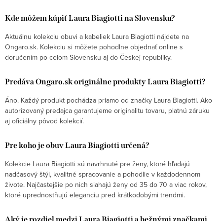
Kde môžem kúpiť Laura Biagiotti na Slovensku?
Odoslať
Aktuálnu kolekciu obuvi a kabeliek Laura Biagiotti nájdete na
Powered by chaterimo
Ongaro.sk. Kolekciu si môžete pohodlne objednať online s
doručením po celom Slovensku aj do Českej republiky.
Predáva Ongaro.sk originálne produkty Laura Biagiotti?
Áno. Každý produkt pochádza priamo od značky Laura Biagiotti. Ako
autorizovaný predajca garantujeme originalitu tovaru, platnú záruku
aj oficiálny pôvod kolekcií.
Pre koho je obuv Laura Biagiotti určená?
Kolekcie Laura Biagiotti sú navrhnuté pre ženy, ktoré hľadajú
nadčasový štýl, kvalitné spracovanie a pohodlie v každodennom
živote. Najčastejšie po nich siahajú ženy od 35 do 70 a viac rokov,
ktoré uprednostňujú eleganciu pred krátkodobými trendmi.
Aký je rozdiel medzi Laura Biagiotti a bežnými značkami