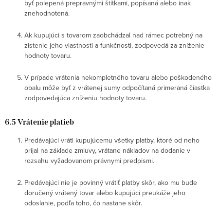
byť polepená prepravnými štítkami, popísaná alebo inak
znehodnotená.
Ak kupujúci s tovarom zaobchádzal nad rámec potrebný na
zistenie jeho vlastností a funkčnosti, zodpovedá za zníženie
hodnoty tovaru.
V prípade vrátenia nekompletného tovaru alebo poškodeného
obalu môže byť z vrátenej sumy odpočítaná primeraná čiastka
zodpovedajúca zníženiu hodnoty tovaru.
6.5 Vrátenie platieb
Predávajúci vráti kupujúcemu všetky platby, ktoré od neho
prijal na základe zmluvy, vrátane nákladov na dodanie v
rozsahu vyžadovanom právnymi predpismi.
Predávajúci nie je povinný vrátiť platby skôr, ako mu bude
doručený vrátený tovar alebo kupujúci preukáže jeho
odoslanie, podľa toho, čo nastane skôr.