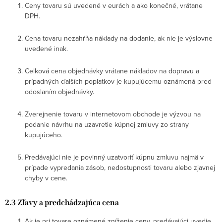
Ceny tovaru sú uvedené v eurách a ako konečné, vrátane
DPH.
Cena tovaru nezahŕňa náklady na dodanie, ak nie je výslovne
uvedené inak.
Celková cena objednávky vrátane nákladov na dopravu a
prípadných ďalších poplatkov je kupujúcemu oznámená pred
odoslaním objednávky.
Zverejnenie tovaru v internetovom obchode je výzvou na
podanie návrhu na uzavretie kúpnej zmluvy zo strany
kupujúceho.
Predávajúci nie je povinný uzatvoriť kúpnu zmluvu najmä v
prípade vypredania zásob, nedostupnosti tovaru alebo zjavnej
chyby v cene.
2.3 Zľavy a predchádzajúca cena
Ak je pri tovare oznámené zníženie ceny, predávajúci uvedie