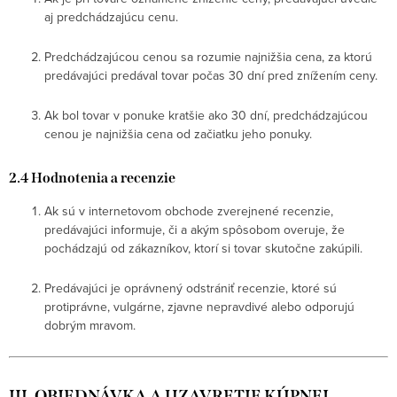
aj predchádzajúcu cenu.
Predchádzajúcou cenou sa rozumie najnižšia cena, za ktorú
predávajúci predával tovar počas 30 dní pred znížením ceny.
Ak bol tovar v ponuke kratšie ako 30 dní, predchádzajúcou
cenou je najnižšia cena od začiatku jeho ponuky.
2.4 Hodnotenia a recenzie
Ak sú v internetovom obchode zverejnené recenzie,
predávajúci informuje, či a akým spôsobom overuje, že
pochádzajú od zákazníkov, ktorí si tovar skutočne zakúpili.
Predávajúci je oprávnený odstrániť recenzie, ktoré sú
protiprávne, vulgárne, zjavne nepravdivé alebo odporujú
dobrým mravom.
III. OBJEDNÁVKA A UZAVRETIE KÚPNEJ