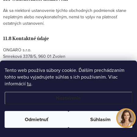
Ak sa niektoré ustanovenie týchto obchodných podmienok stane
neplatným alebo nevykonateľným, nemá to vplyv na platnosť
ostatných ustanovení.
11.8 Kontaktné údaje
ONGARO s.r.o.
Smreková 3378/5, 960 01 Zvolen
Korešpondenčná a reklamačná adresa: J. Jesenského 11, 960 01
Zvolen
Tento web používa súbory cookie. Ďalším prechádzaním
E-mail:
info@ongaro.sk
tohto webu vyjadrujete súhlas s ich používaním. Viac
Telefón: +421 917 886 601
informácií
tu
.
11.9 Účinnosť
Nastavenie
Tieto obchodné podmienky nadobúdajú účinnosť dňa 20. apríla
2026.
Odmietnuť
Súhlasím