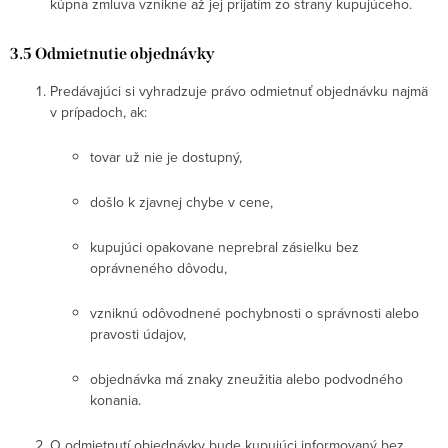
kúpna zmluva vznikne až jej prijatím zo strany kupujúceho.
3.5 Odmietnutie objednávky
Predávajúci si vyhradzuje právo odmietnuť objednávku najmä
v prípadoch, ak:
tovar už nie je dostupný,
došlo k zjavnej chybe v cene,
kupujúci opakovane neprebral zásielku bez
oprávneného dôvodu,
vzniknú odôvodnené pochybnosti o správnosti alebo
pravosti údajov,
objednávka má znaky zneužitia alebo podvodného
konania.
O odmietnutí objednávky bude kupujúci informovaný bez