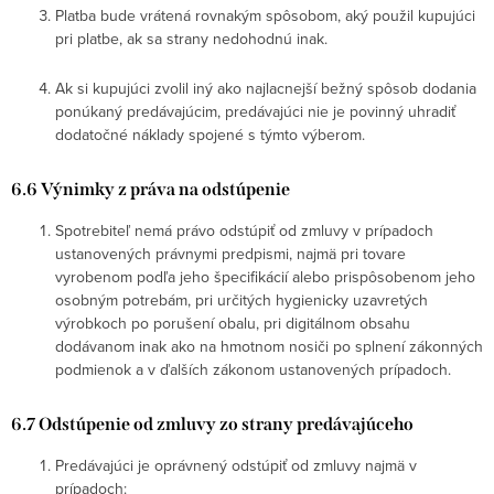
Platba bude vrátená rovnakým spôsobom, aký použil kupujúci
pri platbe, ak sa strany nedohodnú inak.
Ak si kupujúci zvolil iný ako najlacnejší bežný spôsob dodania
ponúkaný predávajúcim, predávajúci nie je povinný uhradiť
dodatočné náklady spojené s týmto výberom.
6.6 Výnimky z práva na odstúpenie
Spotrebiteľ nemá právo odstúpiť od zmluvy v prípadoch
ustanovených právnymi predpismi, najmä pri tovare
vyrobenom podľa jeho špecifikácií alebo prispôsobenom jeho
osobným potrebám, pri určitých hygienicky uzavretých
výrobkoch po porušení obalu, pri digitálnom obsahu
dodávanom inak ako na hmotnom nosiči po splnení zákonných
podmienok a v ďalších zákonom ustanovených prípadoch.
6.7 Odstúpenie od zmluvy zo strany predávajúceho
Predávajúci je oprávnený odstúpiť od zmluvy najmä v
prípadoch: