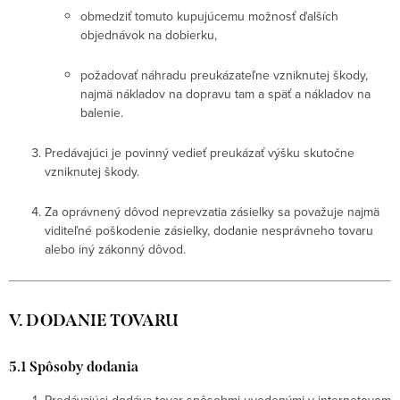
obmedziť tomuto kupujúcemu možnosť ďalších
objednávok na dobierku,
požadovať náhradu preukázateľne vzniknutej škody,
najmä nákladov na dopravu tam a späť a nákladov na
balenie.
Predávajúci je povinný vedieť preukázať výšku skutočne
vzniknutej škody.
Za oprávnený dôvod neprevzatia zásielky sa považuje najmä
viditeľné poškodenie zásielky, dodanie nesprávneho tovaru
alebo iný zákonný dôvod.
V. DODANIE TOVARU
5.1 Spôsoby dodania
Predávajúci dodáva tovar spôsobmi uvedenými v internetovom