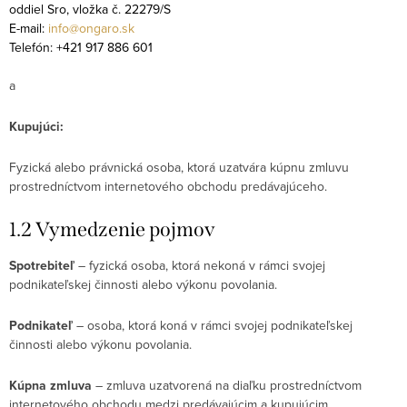
oddiel Sro, vložka č. 22279/S
E-mail:
info@ongaro.sk
Telefón: +421 917 886 601
a
Kupujúci:
Fyzická alebo právnická osoba, ktorá uzatvára kúpnu zmluvu
prostredníctvom internetového obchodu predávajúceho.
1.2 Vymedzenie pojmov
Spotrebiteľ
– fyzická osoba, ktorá nekoná v rámci svojej
podnikateľskej činnosti alebo výkonu povolania.
Podnikateľ
– osoba, ktorá koná v rámci svojej podnikateľskej
činnosti alebo výkonu povolania.
Kúpna zmluva
– zmluva uzatvorená na diaľku prostredníctvom
internetového obchodu medzi predávajúcim a kupujúcim.