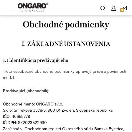
Prejsť
Domov
N
na
Lívia - AI asistentka Ongaro
obsah
Obchodné podmienky
K
I. ZÁKLADNÉ USTANOVENIA
1.1 Identifikácia predávajúceho
Tieto všeobecné obchodné podmienky upravujú práva a povinnosti
medzi:
Predávajúci (obchodník):
Obchodné meno: ONGARO s.r.o.
Sídlo: Smreková 3378/5, 960 01 Zvolen, Slovenská republika
IČO: 46655778
IČ DPH: SK2023522930
Zapísaná v: Obchodnom registri Okresného súdu Banská Bystrica,