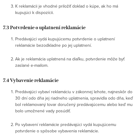
K reklamácii je vhodné priložiť doklad o kúpe, ak ho má
kupujúci k dispozícii.
7.3 Potvrdenie o uplatnení reklamácie
Odoslať
Predávajúci vydá kupujúcemu potvrdenie o uplatnení
Powered by chaterimo
reklamácie bezodkladne po jej uplatnení.
Ak je reklamácia uplatnená na diaľku, potvrdenie môže byť
zaslané e-mailom.
7.4 Vybavenie reklamácie
Predávajúci vybaví reklamáciu v zákonnej lehote, najneskôr do
30 dní odo dňa jej riadneho uplatnenia, spravidla odo dňa, keď
bol reklamovaný tovar doručený predávajúcemu alebo keď mu
bolo umožnené vady posúdiť.
Po vybavení reklamácie predávajúci vydá kupujúcemu
potvrdenie o spôsobe vybavenia reklamácie.