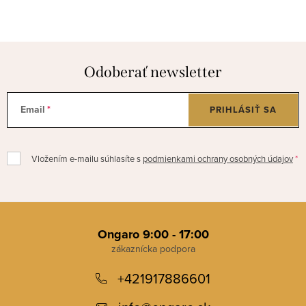
Odoberať newsletter
Email
PRIHLÁSIŤ SA
Vložením e-mailu súhlasíte s
podmienkami ochrany osobných údajov
Z
á
Ongaro 9:00 - 17:00
p
+421917886601
ä
t