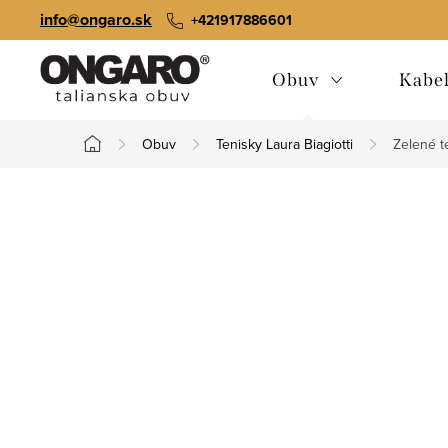
Prejsť
info@ongaro.sk
+421917886601
na
obsah
Obuv
Kabe
Obuv
Tenisky Laura Biagiotti
Zelené t
Domov