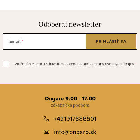
Odoberať newsletter
Email
PRIHLÁSIŤ SA
Vložením e-mailu súhlasíte s
podmienkami ochrany osobných údajov
Z
á
Ongaro 9:00 - 17:00
p
+421917886601
ä
t
info
@
ongaro.sk