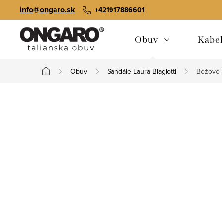
Prejsť
info@ongaro.sk
+421917886601
na
obsah
Obuv
Kabe
Obuv
Sandále Laura Biagiotti
Béžové s
Domov