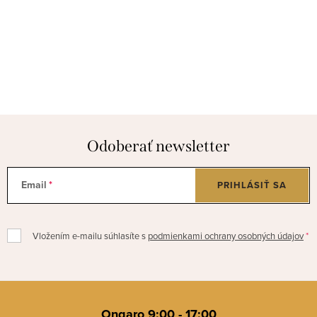
Odoberať newsletter
Email
PRIHLÁSIŤ SA
Vložením e-mailu súhlasíte s
podmienkami ochrany osobných údajov
Z
á
Ongaro 9:00 - 17:00