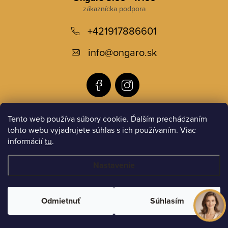
p
+421917886601
ä
t
info
@
ongaro.sk
i
e
Tento web používa súbory cookie. Ďalším prechádzaním
Informácie pre vás
tohto webu vyjadrujete súhlas s ich používaním. Viac
informácií
tu
.
Instagram
Nastavenie
Copyright 2026
ONGARO.sk
. Všetky práva vyhradené.
Odmietnuť
Súhlasím
Vytvoril Shoptet