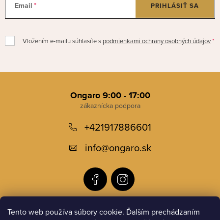
Email
PRIHLÁSIŤ SA
Vložením e-mailu súhlasíte s
podmienkami ochrany osobných údajov
Z
á
Ongaro 9:00 - 17:00
p
+421917886601
ä
t
info
@
ongaro.sk
i
e
Tento web používa súbory cookie. Ďalším prechádzaním
Informácie pre vás