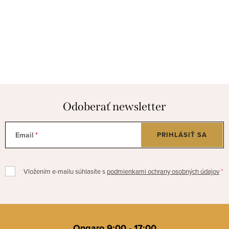
Odoberať newsletter
Email
PRIHLÁSIŤ SA
Vložením e-mailu súhlasíte s
podmienkami ochrany osobných údajov
Z
á
Ongaro 9:00 - 17:00