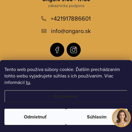
p
+421917886601
ä
t
info
@
ongaro.sk
i
e
Tento web používa súbory cookie. Ďalším prechádzaním
Informácie pre vás
tohto webu vyjadrujete súhlas s ich používaním. Viac
informácií
tu
.
Instagram
Nastavenie
Copyright 2026
ONGARO.sk
. Všetky práva vyhradené.
Odmietnuť
Súhlasím
Vytvoril Shoptet