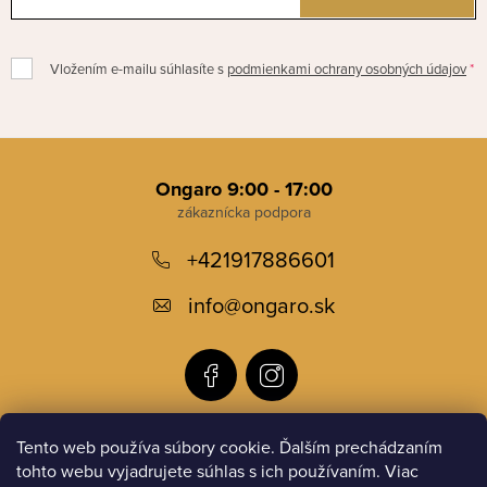
Vložením e-mailu súhlasíte s
podmienkami ochrany osobných údajov
Z
á
Ongaro 9:00 - 17:00
p
+421917886601
ä
t
info
@
ongaro.sk
i
e
Tento web používa súbory cookie. Ďalším prechádzaním
Informácie pre vás
tohto webu vyjadrujete súhlas s ich používaním. Viac