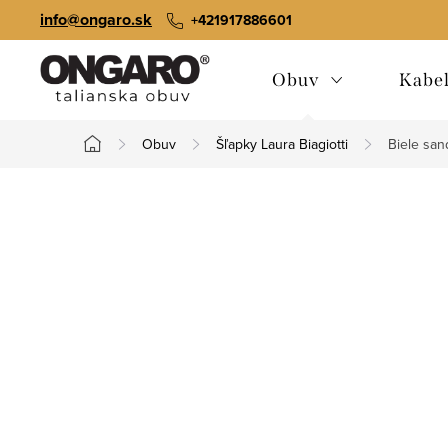
Prejsť
info@ongaro.sk
+421917886601
na
obsah
Obuv
Kabe
Obuv
Šľapky Laura Biagiotti
Biele san
Domov