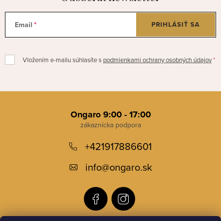
Email
PRIHLÁSIŤ SA
Vložením e-mailu súhlasíte s
podmienkami ochrany osobných údajov
Z
á
Ongaro 9:00 - 17:00
p
+421917886601
ä
t
info
@
ongaro.sk
i
e