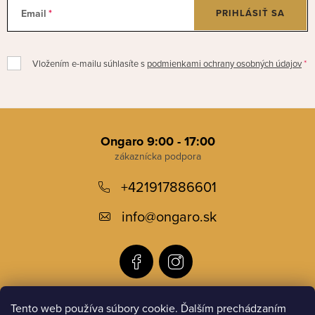
Email
PRIHLÁSIŤ SA
Vložením e-mailu súhlasíte s
podmienkami ochrany osobných údajov
Z
á
Ongaro 9:00 - 17:00
p
+421917886601
ä
t
info
@
ongaro.sk
i
e
Tento web používa súbory cookie. Ďalším prechádzaním