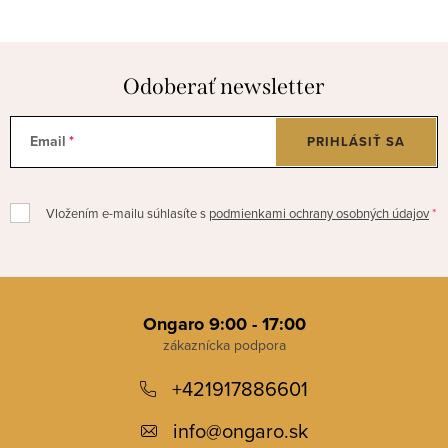
Odoberať newsletter
Email
PRIHLÁSIŤ SA
Vložením e-mailu súhlasíte s
podmienkami ochrany osobných údajov
Z
á
Ongaro 9:00 - 17:00
p
+421917886601
ä
t
info
@
ongaro.sk