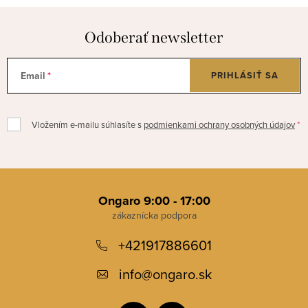
Odoberať newsletter
Email
PRIHLÁSIŤ SA
Vložením e-mailu súhlasíte s
podmienkami ochrany osobných údajov
Z
á
Ongaro 9:00 - 17:00
p
+421917886601
ä
t
info
@
ongaro.sk
i