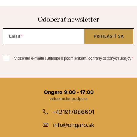
Odoberať newsletter
Email
PRIHLÁSIŤ SA
Vložením e-mailu súhlasíte s
podmienkami ochrany osobných údajov
Z
á
Ongaro 9:00 - 17:00
p
+421917886601
ä
t
info
@
ongaro.sk
i