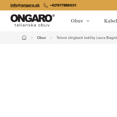
Prejsť
info@ongaro.sk
+421917886601
na
obsah
Obuv
Kabe
Obuv
Telové slingback lodičky Laura Biagio
Domov