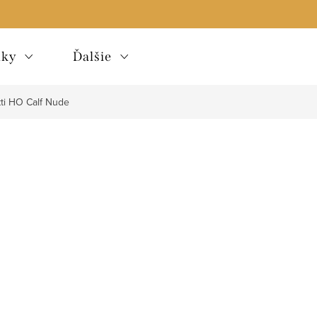
lky
Ďalšie
tti HO Calf Nude