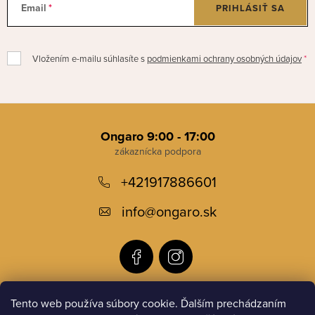
Email
PRIHLÁSIŤ SA
Vložením e-mailu súhlasíte s
podmienkami ochrany osobných údajov
Z
á
Ongaro 9:00 - 17:00
p
+421917886601
ä
t
info
@
ongaro.sk
i
e
Tento web používa súbory cookie. Ďalším prechádzaním
Informácie pre vás