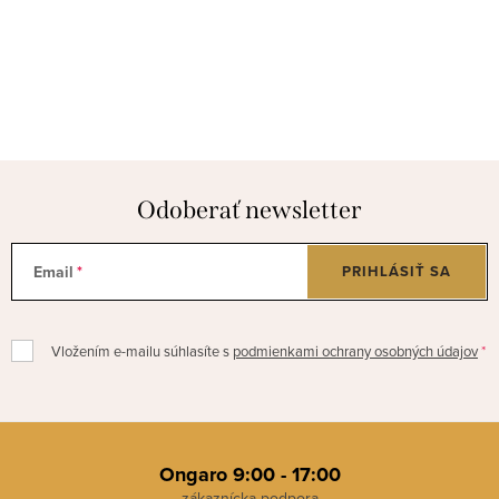
Odoberať newsletter
Email
PRIHLÁSIŤ SA
Vložením e-mailu súhlasíte s
podmienkami ochrany osobných údajov
Z
á
Ongaro 9:00 - 17:00