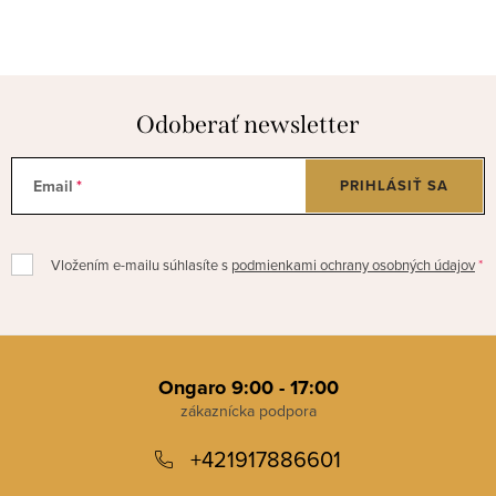
Odoberať newsletter
Email
PRIHLÁSIŤ SA
Vložením e-mailu súhlasíte s
podmienkami ochrany osobných údajov
Z
á
Ongaro 9:00 - 17:00
p
+421917886601
ä