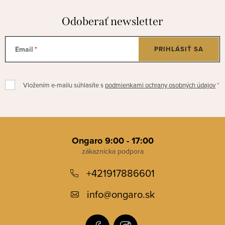
Odoberať newsletter
Email
PRIHLÁSIŤ SA
Vložením e-mailu súhlasíte s
podmienkami ochrany osobných údajov
Z
á
Ongaro 9:00 - 17:00
p
+421917886601
ä
t
info
@
ongaro.sk
i
e