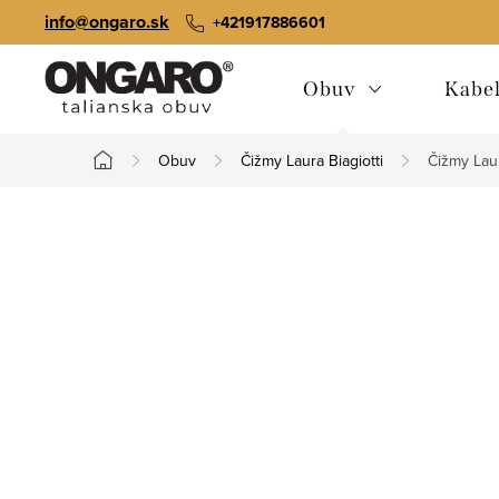
Prejsť
info@ongaro.sk
+421917886601
na
obsah
Obuv
Kabe
Obuv
Čižmy Laura Biagiotti
Čižmy Laur
Domov