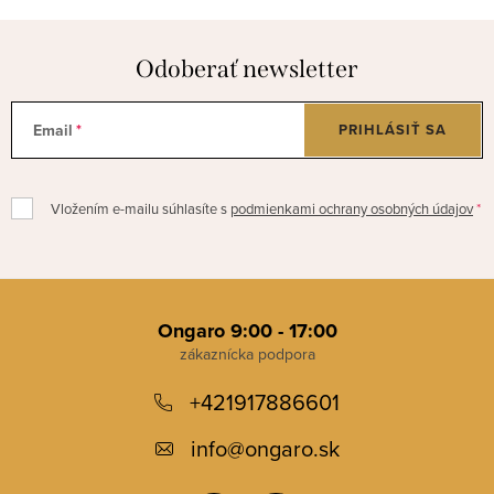
Odoberať newsletter
Email
PRIHLÁSIŤ SA
Vložením e-mailu súhlasíte s
podmienkami ochrany osobných údajov
Z
á
Ongaro 9:00 - 17:00
p
+421917886601
ä
t
info
@
ongaro.sk
i