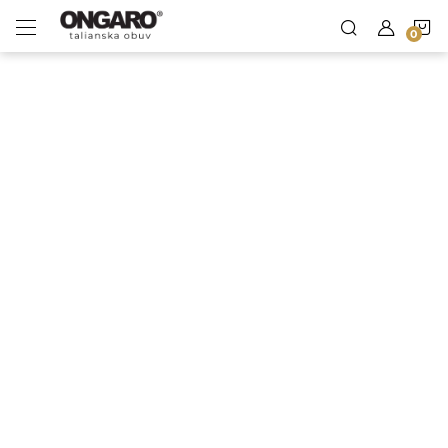
Prejsť
Tenisky Laura Biagiotti
N
na
Lívia - AI asistentka Ongaro
obsah
K