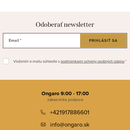
Odoberať newsletter
Email
PRIHLÁSIŤ SA
Vložením e-mailu súhlasíte s
podmienkami ochrany osobných údajov
Z
á
Ongaro 9:00 - 17:00
p
+421917886601
ä
t
info
@
ongaro.sk