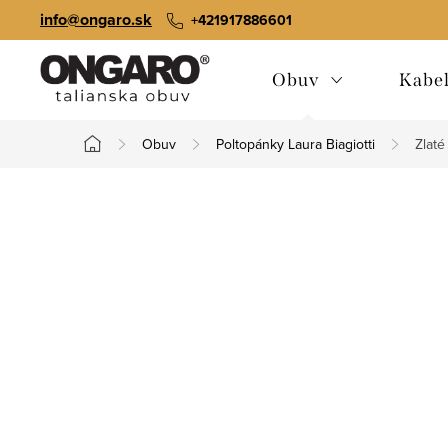
Prejsť
info@ongaro.sk
+421917886601
na
obsah
Obuv
Kabe
Obuv
Poltopánky Laura Biagiotti
Zlaté
Domov