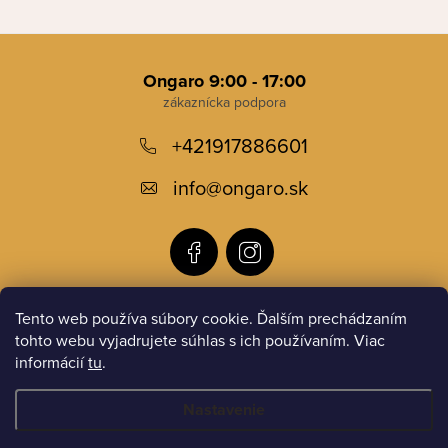
Z
á
Ongaro 9:00 - 17:00
p
+421917886601
ä
t
info
@
ongaro.sk
i
e
Tento web používa súbory cookie. Ďalším prechádzaním
Informácie pre vás
tohto webu vyjadrujete súhlas s ich používaním. Viac
informácií
tu
.
Instagram
Nastavenie