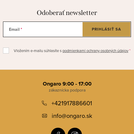
Odoberať newsletter
Email
PRIHLÁSIŤ SA
Vložením e-mailu súhlasíte s
podmienkami ochrany osobných údajov
Z
á
Ongaro 9:00 - 17:00
p
+421917886601
ä
t
info
@
ongaro.sk
i
e