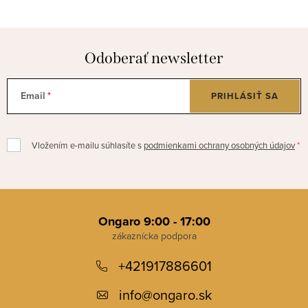
Odoberať newsletter
Email
PRIHLÁSIŤ SA
Vložením e-mailu súhlasíte s
podmienkami ochrany osobných údajov
Z
á
Ongaro 9:00 - 17:00
p
+421917886601
ä
t
info
@
ongaro.sk