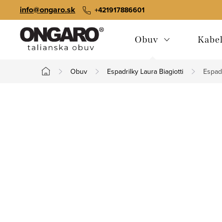
Prejsť
info@ongaro.sk
+421917886601
na
obsah
Obuv
Kabe
Obuv
Espadrilky Laura Biagiotti
Espadr
Domov