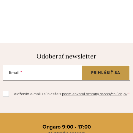
Odoberať newsletter
Email
PRIHLÁSIŤ SA
Vložením e-mailu súhlasíte s
podmienkami ochrany osobných údajov
Z
á
Ongaro 9:00 - 17:00