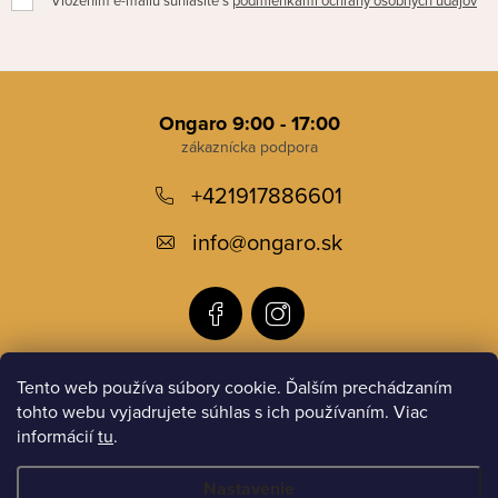
Vložením e-mailu súhlasíte s
podmienkami ochrany osobných údajov
Z
á
Ongaro 9:00 - 17:00
p
+421917886601
ä
t
info
@
ongaro.sk
i
e
Tento web používa súbory cookie. Ďalším prechádzaním
Informácie pre vás
tohto webu vyjadrujete súhlas s ich používaním. Viac
informácií
tu
.
Instagram
Nastavenie