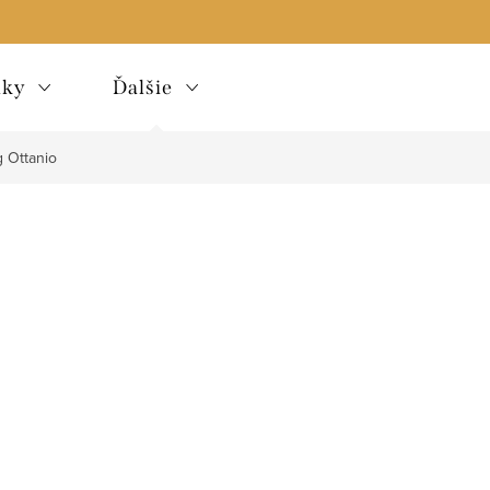
lky
Ďalšie
g Ottanio