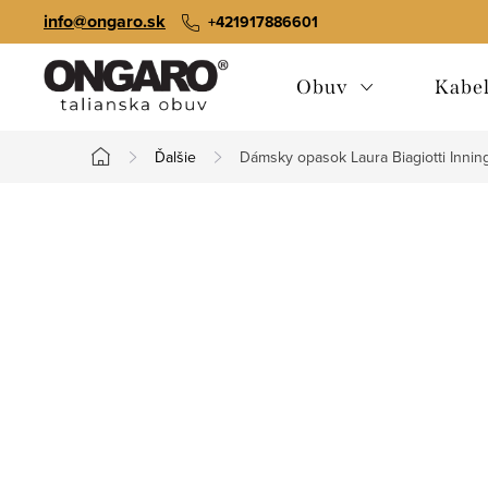
Prejsť
info@ongaro.sk
+421917886601
na
obsah
Obuv
Kabe
Ďalšie
Dámsky opasok Laura Biagiotti Innin
Domov