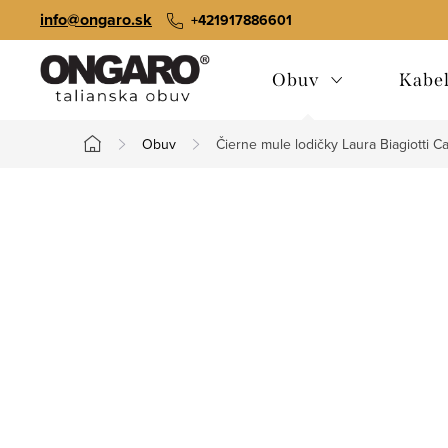
Prejsť
info@ongaro.sk
+421917886601
na
obsah
Obuv
Kabe
Obuv
Čierne mule lodičky Laura Biagiotti Ca
Domov