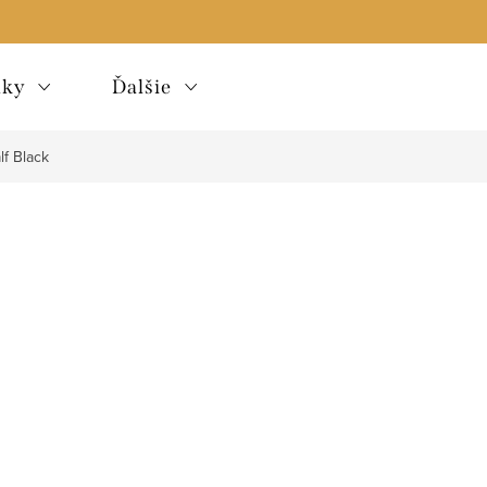
lky
Ďalšie
lf Black