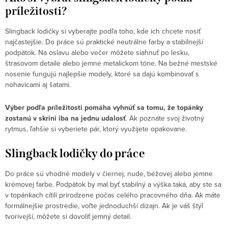
príležitosti?
Slingback lodičky si vyberajte podľa toho, kde ich chcete nosiť
najčastejšie. Do práce sú praktické neutrálne farby a stabilnejší
podpätok. Na oslavu alebo večer môžete siahnuť po lesku,
štrasovom detaile alebo jemne metalickom tóne. Na bežné mestské
nosenie fungujú najlepšie modely, ktoré sa dajú kombinovať s
nohavicami aj šatami.
Výber podľa príležitosti pomáha vyhnúť sa tomu, že topánky
zostanú v skrini iba na jednu udalosť
. Ak poznáte svoj životný
rytmus, ľahšie si vyberiete pár, ktorý využijete opakovane.
Slingback lodičky do práce
Do práce sú vhodné modely v čiernej, nude, béžovej alebo jemne
krémovej farbe. Podpätok by mal byť stabilný a výška taká, aby ste sa
v topánkach cítili prirodzene počas celého pracovného dňa. Ak máte
formálnejšie prostredie, voľte jednoduchší dizajn. Ak je váš štýl
tvorivejší, môžete si dovoliť jemný detail.