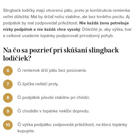
Slingback lodičky majú otvorenú pätu, preto je konštrukcia remienka
veľmi dôležitá. Mal by držať nohu stabilne, ale bez tvrdého pocitu. Aj
podpätok by mal zodpovedať príležitosti.
Nie každá žena potrebuje
nízky podpätok a nie každá chce vysoký
. Dôležité je, aby výška, tvar
a celkové usadenie topánky podporovali prirodzený pohyb.
Na čo sa pozrieť pri skúšaní slingback
lodičiek?
Či remienok drží pätu bez posúvania.
Či špička netlačí prsty.
Či podpätok pôsobí stabilne pri chôdzi.
Či chodidlo v topánke nekĺže dopredu.
Či výška podpätku zodpovedá príležitosti, na ktorú topánky
kupujete.