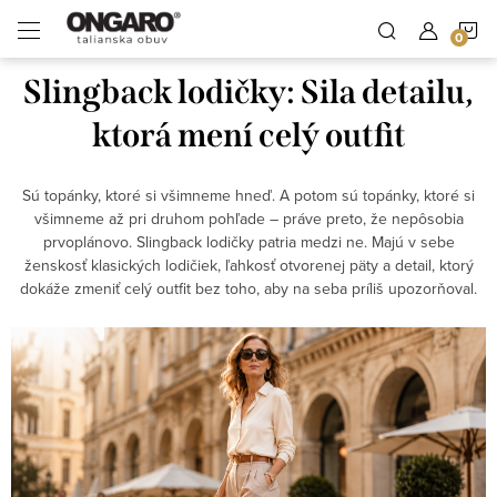
Prejsť
Ongaro Magazín o móde
N
na
Lívia - AI asistentka Ongaro
obsah
Slingback lodičky: Sila detailu,
K
ktorá mení celý outfit
Sú topánky, ktoré si všimneme hneď. A potom sú topánky, ktoré si
všimneme až pri druhom pohľade – práve preto, že nepôsobia
prvoplánovo. Slingback lodičky patria medzi ne. Majú v sebe
ženskosť klasických lodičiek, ľahkosť otvorenej päty a detail, ktorý
dokáže zmeniť celý outfit bez toho, aby na seba príliš upozorňoval.