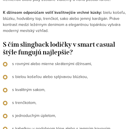
K džínsom odporúčam voliť kvalitnejšie vrchné kúsky:
bielu košeľu,
blúzku, hodvábny top, trenčkot, sako alebo jemný kardigán. Práve
kontrast medzi ležérnym denimom a elegantnou topánkou vytvára
moderný mestský vzhľad.
S čím slingback lodičky v smart casual
štýle fungujú najlepšie?
s rovnými alebo mierne skrátenými džínsami,
s bielou košeľou alebo splývavou blúzkou,
s kvalitným sakom,
s trenčkotom,
s jednoduchým úpletom,
s kabelkou v podobnom tóne alebo s jemným kovovým