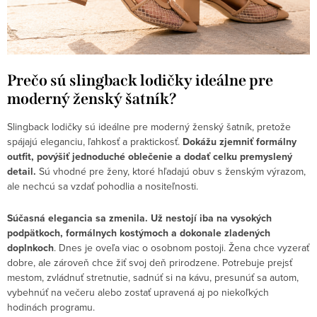
Prečo sú slingback lodičky ideálne pre
moderný ženský šatník?
Slingback lodičky sú ideálne pre moderný ženský šatník, pretože
spájajú eleganciu, ľahkosť a praktickosť.
Dokážu zjemniť formálny
outfit, povýšiť jednoduché oblečenie a dodať celku premyslený
detail.
Sú vhodné pre ženy, ktoré hľadajú obuv s ženským výrazom,
ale nechcú sa vzdať pohodlia a nositeľnosti.
Súčasná elegancia sa zmenila. Už nestojí iba na vysokých
podpätkoch, formálnych kostýmoch a dokonale zladených
doplnkoch
. Dnes je oveľa viac o osobnom postoji. Žena chce vyzerať
dobre, ale zároveň chce žiť svoj deň prirodzene. Potrebuje prejsť
mestom, zvládnuť stretnutie, sadnúť si na kávu, presunúť sa autom,
vybehnúť na večeru alebo zostať upravená aj po niekoľkých
hodinách programu.