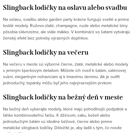
Slingback lodičky na oslavu alebo svadbu
Na oslavu, svadbu alebo garden party krásne fungujú svetlé a jemne
lesklé modely. Ružovo-zlaté, champagne, nude alebo metalické tóny
Odoslať
pôsobia slávnostne, ale stále mäkko. V kombinácii so šatami vytvárajú
ženský efekt bez potreby výrazných doplnkov.
Powered by chaterimo
Slingback lodičky na večeru
Na večeru v meste sú výborné čierne, zlaté, metalické alebo modely
s jemným šperkovým detailom. Môžete ich nosiť k šatám, saténovej
sukni, elegantným nohaviciam aj k tmavému denimu. Ak je outfit
jednoduchý, topánky môžu byť jeho najvýraznejším prvkom.
Slingback lodičky na bežný deň v meste
Na bežný deň vyberajte modely, ktoré majú pohodlnejší podpätok a
ľahko kombinovateľnú farbu. K džínsom, saku, košeli alebo
jednoduchým šatám sú ideálne béžové, čierne alebo jemne
metalické slingback lodičky. Dôležité je, aby ladili s tým, čo nosíte