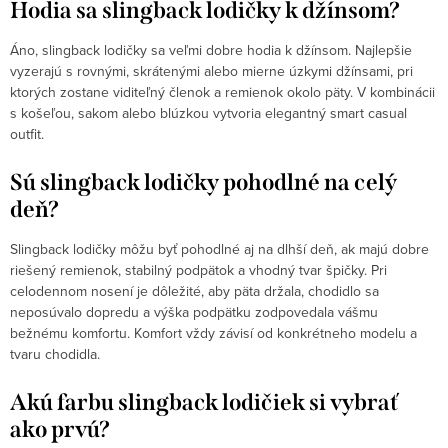
Hodia sa slingback lodičky k džínsom?
Áno, slingback lodičky sa veľmi dobre hodia k džínsom. Najlepšie
vyzerajú s rovnými, skrátenými alebo mierne úzkymi džínsami, pri
ktorých zostane viditeľný členok a remienok okolo päty. V kombinácii
s košeľou, sakom alebo blúzkou vytvoria elegantný smart casual
outfit.
Sú slingback lodičky pohodlné na celý
deň?
Slingback lodičky môžu byť pohodlné aj na dlhší deň, ak majú dobre
riešený remienok, stabilný podpätok a vhodný tvar špičky. Pri
celodennom nosení je dôležité, aby päta držala, chodidlo sa
neposúvalo dopredu a výška podpätku zodpovedala vášmu
bežnému komfortu. Komfort vždy závisí od konkrétneho modelu a
tvaru chodidla.
Akú farbu slingback lodičiek si vybrať
ako prvú?