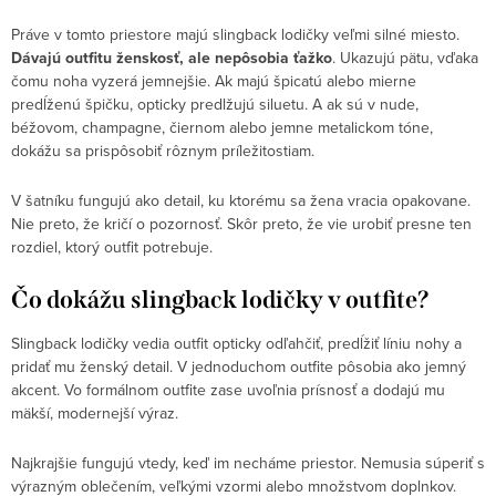
Práve v tomto priestore majú slingback lodičky veľmi silné miesto.
Dávajú outfitu ženskosť, ale nepôsobia ťažko
. Ukazujú pätu, vďaka
čomu noha vyzerá jemnejšie. Ak majú špicatú alebo mierne
predĺženú špičku, opticky predlžujú siluetu. A ak sú v nude,
béžovom, champagne, čiernom alebo jemne metalickom tóne,
dokážu sa prispôsobiť rôznym príležitostiam.
V šatníku fungujú ako detail, ku ktorému sa žena vracia opakovane.
Nie preto, že kričí o pozornosť. Skôr preto, že vie urobiť presne ten
rozdiel, ktorý outfit potrebuje.
Čo dokážu slingback lodičky v outfite?
Slingback lodičky vedia outfit opticky odľahčiť, predĺžiť líniu nohy a
pridať mu ženský detail. V jednoduchom outfite pôsobia ako jemný
akcent. Vo formálnom outfite zase uvoľnia prísnosť a dodajú mu
mäkší, modernejší výraz.
Najkrajšie fungujú vtedy, keď im necháme priestor. Nemusia súperiť s
výrazným oblečením, veľkými vzormi alebo množstvom doplnkov.