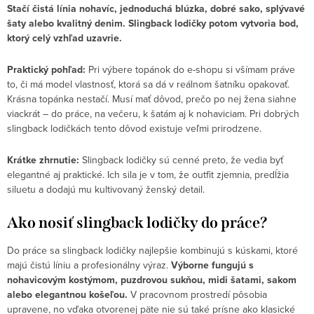
Stačí čistá línia nohavíc, jednoduchá blúzka, dobré sako, splývavé
šaty alebo kvalitný denim. Slingback lodičky potom vytvoria bod,
ktorý celý vzhľad uzavrie.
Praktický pohľad:
Pri výbere topánok do e-shopu si všímam práve
to, či má model vlastnosť, ktorá sa dá v reálnom šatníku opakovať.
Krásna topánka nestačí. Musí mať dôvod, prečo po nej žena siahne
viackrát – do práce, na večeru, k šatám aj k nohaviciam. Pri dobrých
slingback lodičkách tento dôvod existuje veľmi prirodzene.
Krátke zhrnutie:
Slingback lodičky sú cenné preto, že vedia byť
elegantné aj praktické. Ich sila je v tom, že outfit zjemnia, predĺžia
siluetu a dodajú mu kultivovaný ženský detail.
Ako nosiť slingback lodičky do práce?
Do práce sa slingback lodičky najlepšie kombinujú s kúskami, ktoré
majú čistú líniu a profesionálny výraz.
Výborne fungujú s
nohavicovým kostýmom, puzdrovou sukňou, midi šatami, sakom
alebo elegantnou košeľou.
V pracovnom prostredí pôsobia
upravene, no vďaka otvorenej päte nie sú také prísne ako klasické