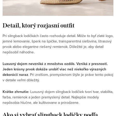
Detail, ktorý rozjasní outfit
Pri slingback lodičkách často rozhoduje detail. Môže to byť zlaté logo,
jemné lemovanie, šperk na špičke, transparentná sieťovina, štrasový
prvok alebo elegantne riešený remienok. Dôležité je, aby detail
nepôsobil náhodne.
Luxusný dojem nevzniká z množstva ozdôb. Vzniká z presnosti.
Jeden krásny prvok dokáže urobiť viac než niekoľko výrazných
dekorácií naraz
. Pri zrelšom, premyslenom štýle je práve tento pokoj
v detaile veľmi dôležitý.
Krátke zhrnutie:
Luxusný dojem slingback lodičiek tvorí tvar, stabilita,
farba, remienok a jeden premyslený detail. Najlepšie modely
nepôsobia hlučne, ale kultivovane a prirodzene.
Ako si vybrať slingback lodičky podľa