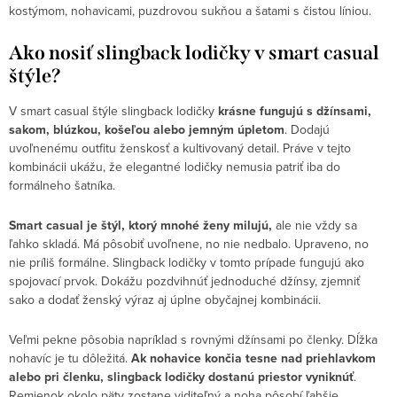
kostýmom, nohavicami, puzdrovou sukňou a šatami s čistou líniou.
Ako nosiť slingback lodičky v smart casual
štýle?
V smart casual štýle slingback lodičky
krásne fungujú s džínsami,
sakom, blúzkou, košeľou alebo jemným úpletom
. Dodajú
uvoľnenému outfitu ženskosť a kultivovaný detail. Práve v tejto
kombinácii ukážu, že elegantné lodičky nemusia patriť iba do
formálneho šatníka.
Smart casual je štýl, ktorý mnohé ženy milujú,
ale nie vždy sa
ľahko skladá. Má pôsobiť uvoľnene, no nie nedbalo. Upraveno, no
nie príliš formálne. Slingback lodičky v tomto prípade fungujú ako
spojovací prvok. Dokážu pozdvihnúť jednoduché džínsy, zjemniť
sako a dodať ženský výraz aj úplne obyčajnej kombinácii.
Veľmi pekne pôsobia napríklad s rovnými džínsami po členky. Dĺžka
nohavíc je tu dôležitá.
Ak nohavice končia tesne nad priehlavkom
alebo pri členku, slingback lodičky dostanú priestor vyniknúť
.
Remienok okolo päty zostane viditeľný a noha pôsobí ľahšie.