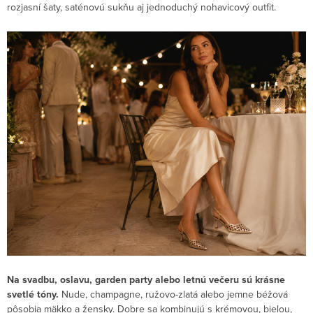
rozjasní šaty, saténovú sukňu aj jednoduchý nohavicový outfit.
Na svadbu, oslavu, garden party alebo letnú večeru sú krásne
svetlé tóny.
Nude, champagne, ružovo-zlatá alebo jemne béžová
pôsobia mäkko a žensky. Dobre sa kombinujú s krémovou, bielou,