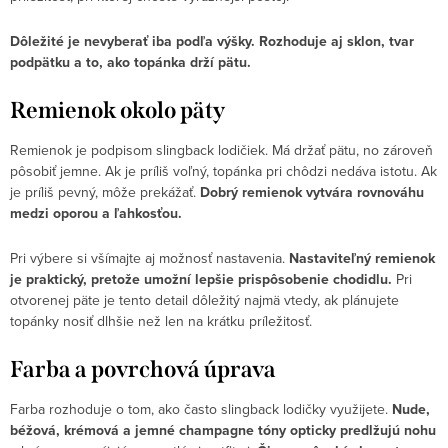
Dôležité je nevyberať iba podľa výšky. Rozhoduje aj sklon, tvar
podpätku a to, ako topánka drží pätu.
Remienok okolo päty
Remienok je podpisom slingback lodičiek. Má držať pätu, no zároveň
pôsobiť jemne. Ak je príliš voľný, topánka pri chôdzi nedáva istotu. Ak
je príliš pevný, môže prekážať.
Dobrý remienok vytvára rovnováhu
medzi oporou a ľahkosťou.
Pri výbere si všímajte aj možnosť nastavenia.
Nastaviteľný remienok
je praktický, pretože umožní lepšie prispôsobenie chodidlu.
Pri
otvorenej päte je tento detail dôležitý najmä vtedy, ak plánujete
topánky nosiť dlhšie než len na krátku príležitosť.
Farba a povrchová úprava
Farba rozhoduje o tom, ako často slingback lodičky využijete.
Nude,
béžová, krémová a jemné champagne tóny opticky predlžujú nohu