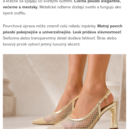
a krásne sa spájajú so svetlými outfitmi.
Čierna pôsobí elegantne,
večerne a mestsky
. Metalické odtiene dodajú svetlo a fungujú ako
šperk outfitu.
Povrchová úprava môže zmeniť celú náladu topánky.
Matný povrch
pôsobí pokojnejšie a univerzálnejšie. Lesk pridáva slávnostnosť
.
Sieťovina alebo transparentný detail dodáva ľahkosť. Štras alebo
kovový prvok vytvorí jemný luxusný akcent.