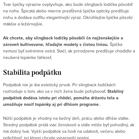
Tvar špičky výrazne ovplyvňuje, ako bude slingback lodička pôsobiť
na nohe. Špicatá alebo mierne predĺžená špička opticky predlžuje
nohu a dodáva outfitu elegantnejší výraz. Okrúhlejšia špička pôsobí
mäkšie a ležérnejšie.
Ak chcete, aby slingback lodičky pôsobili čo najženskejšie a
zároveň kultivovane, hľadajte modely s čistou líniou.
Špička
nemusí byť extrémne ostrá. Stačí, ak prirodzene predlžuje chodidlo a
neuberá topánke ľahkosť.
Stabilita podpätku
Podpätok nie je iba estetický prvok. Pri slingback lodičkách
rozhoduje o tom, ako sa v nich žena bude pohybovať.
Stabilný
podpätok dodáva istotu pri chôdzi,
pomáha držaniu tela a
umožňuje nosiť topánky aj pri dlhšom programe.
Nižší podpätok je vhodný na bežný deň, prácu alebo dlhšie státie.
Stredný podpätok pridá viac ženskosti a stále môže byť pohodlný, ak
má dobrý tvar. Vyšší podpätok sa hodí na udalosti, večeru alebo
príležitosť, pri ktorej chcete výraznejší postoj.