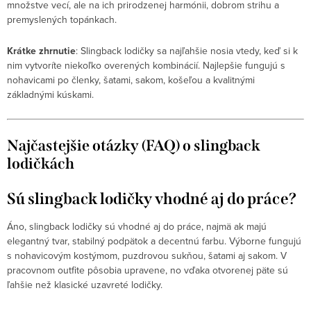
množstve vecí, ale na ich prirodzenej harmónii, dobrom strihu a
premyslených topánkach.
Krátke zhrnutie
: Slingback lodičky sa najľahšie nosia vtedy, keď si k
nim vytvoríte niekoľko overených kombinácií. Najlepšie fungujú s
nohavicami po členky, šatami, sakom, košeľou a kvalitnými
základnými kúskami.
Najčastejšie otázky (FAQ) o
slingback
lodičkách
Sú slingback lodičky vhodné aj do práce?
Áno, slingback lodičky sú vhodné aj do práce, najmä ak majú
elegantný tvar, stabilný podpätok a decentnú farbu. Výborne fungujú
s nohavicovým kostýmom, puzdrovou sukňou, šatami aj sakom. V
pracovnom outfite pôsobia upravene, no vďaka otvorenej päte sú
ľahšie než klasické uzavreté lodičky.