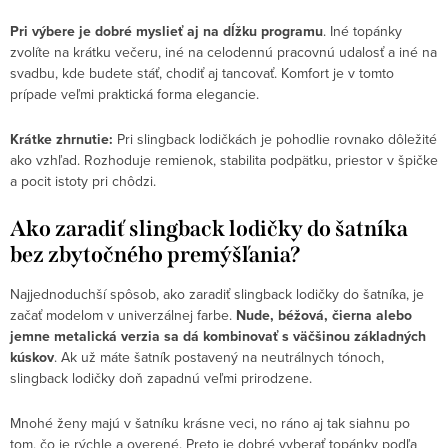
Pri výbere je dobré myslieť aj na dĺžku programu
. Iné topánky
zvolíte na krátku večeru, iné na celodennú pracovnú udalosť a iné na
svadbu, kde budete stáť, chodiť aj tancovať. Komfort je v tomto
prípade veľmi praktická forma elegancie.
Krátke zhrnutie:
Pri slingback lodičkách je pohodlie rovnako dôležité
ako vzhľad. Rozhoduje remienok, stabilita podpätku, priestor v špičke
a pocit istoty pri chôdzi.
Ako zaradiť slingback lodičky do šatníka
bez zbytočného premýšľania?
Najjednoduchší spôsob, ako zaradiť slingback lodičky do šatníka, je
začať modelom v univerzálnej farbe.
Nude, béžová, čierna alebo
jemne metalická verzia sa dá kombinovať s väčšinou základných
kúskov
. Ak už máte šatník postavený na neutrálnych tónoch,
slingback lodičky doň zapadnú veľmi prirodzene.
Mnohé ženy majú v šatníku krásne veci, no ráno aj tak siahnu po
tom, čo je rýchle a overené. Preto je dobré vyberať topánky podľa