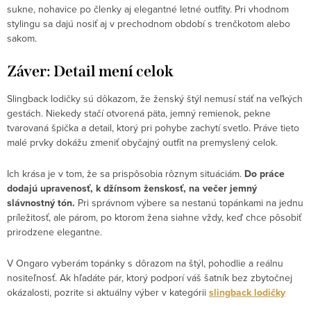
sukne, nohavice po členky aj elegantné letné outfity. Pri vhodnom
stylingu sa dajú nosiť aj v prechodnom období s trenčkotom alebo
sakom.
Záver: Detail mení celok
Slingback lodičky sú dôkazom, že ženský štýl nemusí stáť na veľkých
gestách. Niekedy stačí otvorená päta, jemný remienok, pekne
tvarovaná špička a detail, ktorý pri pohybe zachytí svetlo. Práve tieto
malé prvky dokážu zmeniť obyčajný outfit na premyslený celok.
Ich krása je v tom, že sa prispôsobia rôznym situáciám.
Do práce
dodajú upravenosť, k džínsom ženskosť, na večer jemný
slávnostný tón.
Pri správnom výbere sa nestanú topánkami na jednu
príležitosť, ale párom, po ktorom žena siahne vždy, keď chce pôsobiť
prirodzene elegantne.
V Ongaro vyberám topánky s dôrazom na štýl, pohodlie a reálnu
nositeľnosť. Ak hľadáte pár, ktorý podporí váš šatník bez zbytočnej
okázalosti, pozrite si aktuálny výber v kategórii
slingback lodičky