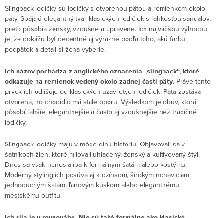
Slingback lodičky sú lodičky s otvorenou pätou a remienkom okolo
päty. Spájajú elegantný tvar klasických lodičiek s ľahkosťou sandálov,
preto pôsobia žensky, vzdušne a upravene. Ich najväčšou výhodou
je, že dokážu byť decentné aj výrazné podľa toho, akú farbu,
podpätok a detail si žena vyberie.
Ich názov pochádza z anglického označenia „slingback“, ktoré
odkazuje na remienok vedený okolo zadnej časti päty
. Práve tento
prvok ich odlišuje od klasických uzavretých lodičiek. Päta zostáva
otvorená, no chodidlo má stále oporu. Výsledkom je obuv, ktorá
pôsobí ľahšie, elegantnejšie a často aj vzdušnejšie než tradičné
lodičky.
Slingback lodičky majú v móde dlhú históriu. Objavovali sa v
šatníkoch žien, ktoré milovali uhladený, ženský a kultivovaný štýl.
Dnes sa však nenosia iba k formálnym šatám alebo kostýmu.
Moderný styling ich posúva aj k džínsom, širokým nohaviciam,
jednoduchým šatám, ľanovým kúskom alebo elegantnému
mestskému outfitu.
Ich sila je v rovnováhe. Nie sú také formálne ako klasické