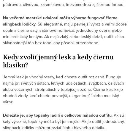
púdrovou, olivovou, karamelovou, tmavomodrou aj čiernou farbou.
Na večerné mestské udalosti môžu výborne fungovať čierne
slingback lodičky.
Sú elegantné, majú pevnejší výraz a veľmi dobre
doplnia čierne šaty, saténové nohavice, jednoduchý overal alebo
minimalistický kostým. Ak majú zlatý alebo lesklý detail, outfit získa
slávnostnejší tón bez toho, aby pôsobil prezdobene.
Kedy zvoliť jemný lesk a kedy čiernu
klasiku?
Jemný lesk je vhodný vtedy, keď chcete outfit rozjasniť. Funguje
najmä pri svetlých šatách, letných udalostiach, svadbách, oslavách
alebo večerných stretnutiach v teplejšej sezóne. Čierna klasika je
vhodná vtedy, keď chcete pevnejší, elegantnejší alebo mestský
výraz.
Dôležité je, aby topánky ladili s celkovou náladou outfitu
. Ak sú
šaty výrazné, topánky môžu byť jemnejšie. Ak je outfit jednoduchý,
slingback lodičky môžu prevziať úlohu hlavného detailu.