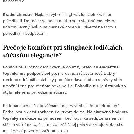
najčastejšie.
Krátke zhrnutie:
Najlepší výber slingback lodičiek závisí od
príležitosti. Do práce sa hodia neutrálne a stabilné modely, na
udalosti jemný lesk a na mestské nosenie univerzálne farby s
pohodlným podpätkom.
Prečo je komfort pri slingback lodičkách
súčasťou elegancie?
Komfort pri slingback lodičkách je dôležitý preto, že
elegantná
topánka má podporiť pohyb
, nie odvádzať pozornosť. Dobrý
remienok drží pätu, stabilný podpätok dáva istotu a správny strih
umožní žene prejsť dňom pokojnejšie.
Pohodlie nie je ústupok zo
štýlu, ale jeho prirodzená súčasť.
Pri topánkach si často všímame najprv vzhľad. Je to prirodzené.
Farba, tvar a detail rozhodnú o prvom dojme. No
skutočná hodnota
topánky sa ukáže až pri nosení
. Keď topánka sedí, žena nemusí
stále myslieť na to, či ju niečo tlačí, či jej päta vyskakuje alebo či si
musí dávať pozor pri každom kroku.