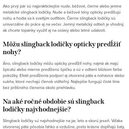
Ako prvý pár sú najpraktickejšie nude, béžové, čierne alebo jemne
metalické slingback lodičky. Nude a béžové tóny opticky predlžujú
nohu a hodia sa k svetlým outfitom. Čierne slingback lodičky sú
univerzálne do práce aj na večer. Jemný metalický odtieň je vhodný,
ak chcete topánky využiť aj na oslavy alebo letné udalosti.
Môžu slingback lodičky opticky predĺžiť
nohy?
Áno, slingback lodičky môžu opticky predĺžiť nohy, najmä ak majú
špicatú alebo mierne predĺženú špičku a sú v odtieni blízkom farbe
pokožky. Efekt predĺženia podporí aj otvorená päta a nohavice alebo
sukňa, ktoré nechajú členok viditeľný. Najlepšie fungujú čisté línie
bez prílišného členenia okolo priehlavku.
Na aké ročné obdobie sú slingback
lodičky najvhodnejšie?
Slingback lodičky sú najvhodnejšie na jar, leto a skorú jeseň. Vďaka
otvorenej päte pôsobia ľahko a vzdušne, preto krásne dopĺňajú šaty,