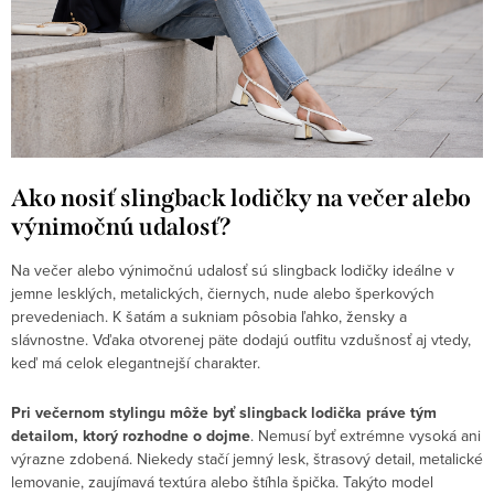
Ako nosiť slingback lodičky na večer alebo
výnimočnú udalosť?
Na večer alebo výnimočnú udalosť sú slingback lodičky ideálne v
jemne lesklých, metalických, čiernych, nude alebo šperkových
prevedeniach. K šatám a sukniam pôsobia ľahko, žensky a
slávnostne. Vďaka otvorenej päte dodajú outfitu vzdušnosť aj vtedy,
keď má celok elegantnejší charakter.
Pri večernom stylingu môže byť slingback lodička práve tým
detailom, ktorý rozhodne o dojme
. Nemusí byť extrémne vysoká ani
výrazne zdobená. Niekedy stačí jemný lesk, štrasový detail, metalické
lemovanie, zaujímavá textúra alebo štíhla špička. Takýto model