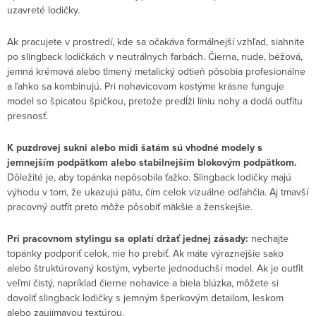
uzavreté lodičky.
Ak pracujete v prostredí, kde sa očakáva formálnejší vzhľad, siahnite
po slingback lodičkách v neutrálnych farbách. Čierna, nude, béžová,
jemná krémová alebo tlmený metalický odtieň pôsobia profesionálne
a ľahko sa kombinujú. Pri nohavicovom kostýme krásne funguje
model so špicatou špičkou, pretože predĺži líniu nohy a dodá outfitu
presnosť.
K puzdrovej sukni alebo midi šatám sú vhodné modely s
jemnejším podpätkom alebo stabilnejším blokovým podpätkom.
Dôležité je, aby topánka nepôsobila ťažko. Slingback lodičky majú
výhodu v tom, že ukazujú pätu, čím celok vizuálne odľahčia. Aj tmavší
pracovný outfit preto môže pôsobiť mäkšie a ženskejšie.
Pri pracovnom stylingu sa oplatí držať jednej zásady:
nechajte
topánky podporiť celok, nie ho prebiť. Ak máte výraznejšie sako
alebo štruktúrovaný kostým, vyberte jednoduchší model. Ak je outfit
veľmi čistý, napríklad čierne nohavice a biela blúzka, môžete si
dovoliť slingback lodičky s jemným šperkovým detailom, leskom
alebo zaujímavou textúrou.