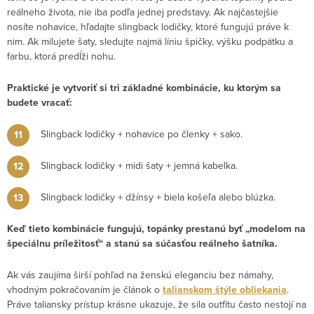
reálneho života, nie iba podľa jednej predstavy. Ak najčastejšie
nosíte nohavice, hľadajte slingback lodičky, ktoré fungujú práve k
nim. Ak milujete šaty, sledujte najmä líniu špičky, výšku podpätku a
farbu, ktorá predĺži nohu.
Praktické je vytvoriť si tri základné kombinácie, ku ktorým sa
budete vracať:
Slingback lodičky + nohavice po členky + sako.
Slingback lodičky + midi šaty + jemná kabelka.
Slingback lodičky + džínsy + biela košeľa alebo blúzka.
Keď tieto kombinácie fungujú, topánky prestanú byť „modelom na
špeciálnu príležitosť“ a stanú sa súčasťou reálneho šatníka.
Ak vás zaujíma širší pohľad na ženskú eleganciu bez námahy,
vhodným pokračovaním je článok o
talianskom štýle obliekania
.
Práve taliansky prístup krásne ukazuje, že sila outfitu často nestojí na