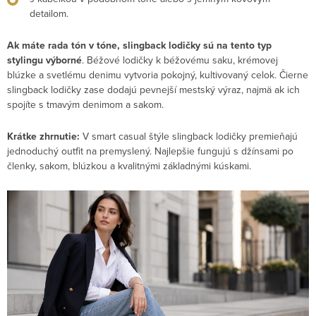
detailom.
Ak máte rada tón v tóne, slingback lodičky sú na tento typ
stylingu výborné
. Béžové lodičky k béžovému saku, krémovej
blúzke a svetlému denimu vytvoria pokojný, kultivovaný celok. Čierne
slingback lodičky zase dodajú pevnejší mestský výraz, najmä ak ich
spojíte s tmavým denimom a sakom.
Krátke zhrnutie:
V smart casual štýle slingback lodičky premieňajú
jednoduchý outfit na premyslený. Najlepšie fungujú s džínsami po
členky, sakom, blúzkou a kvalitnými základnými kúskami.