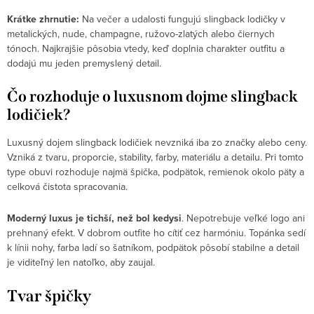
Krátke zhrnutie:
Na večer a udalosti fungujú slingback lodičky v
metalických, nude, champagne, ružovo-zlatých alebo čiernych
tónoch. Najkrajšie pôsobia vtedy, keď doplnia charakter outfitu a
dodajú mu jeden premyslený detail.
Čo rozhoduje o luxusnom dojme slingback
lodičiek?
Luxusný dojem slingback lodičiek nevzniká iba zo značky alebo ceny.
Vzniká z tvaru, proporcie, stability, farby, materiálu a detailu. Pri tomto
type obuvi rozhoduje najmä špička, podpätok, remienok okolo päty a
celková čistota spracovania.
Moderný luxus je tichší, než bol kedysi
. Nepotrebuje veľké logo ani
prehnaný efekt. V dobrom outfite ho cítiť cez harmóniu. Topánka sedí
k línii nohy, farba ladí so šatníkom, podpätok pôsobí stabilne a detail
je viditeľný len natoľko, aby zaujal.
Tvar špičky