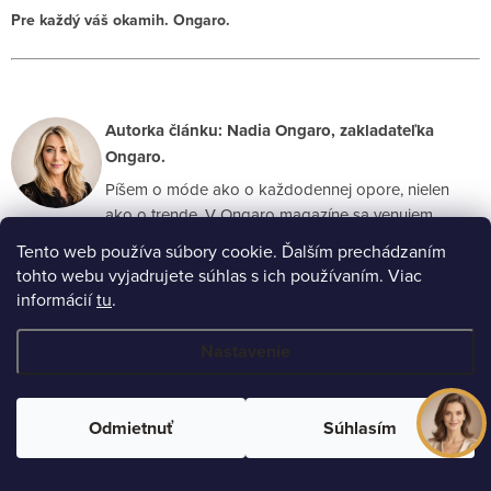
Pre každý váš okamih. Ongaro.
Autorka článku: Nadia Ongaro, zakladateľka
Ongaro.
Píšem o móde ako o každodennej opore, nielen
ako o trende. V Ongaro magazíne sa venujem
talianskej móde, nadčasovému šatníku a výberu
Tento web používa súbory cookie. Ďalším prechádzaním
topánok, ktoré podporujú nielen vzhľad, ale aj pocit
tohto webu vyjadrujete súhlas s ich používaním. Viac
ženy v jej každodennom živote.
informácií
tu
.
Nastavenie
Odmietnuť
Súhlasím
Predchádzajúci článok
Ďalší článok