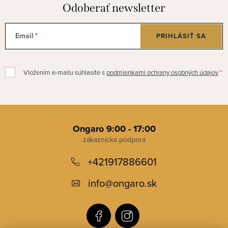
Odoberať newsletter
Email
PRIHLÁSIŤ SA
Vložením e-mailu súhlasíte s
podmienkami ochrany osobných údajov
Z
á
Ongaro 9:00 - 17:00
p
+421917886601
ä
t
info
@
ongaro.sk
i
e