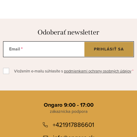
Odoberať newsletter
Email
PRIHLÁSIŤ SA
Vložením e-mailu súhlasíte s
podmienkami ochrany osobných údajov
Z
á
Ongaro 9:00 - 17:00
p
+421917886601
ä
t